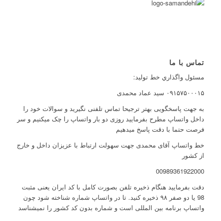
تماس با ما
مسئول واگذاري خط توليد:
۰۹۱۵۷۵۰۰۰۱۵ سید عماد محمدی
به جهت پاسخگویی بهتر ترجیحا تماس تلفنی نگیرید و سوالات خود را
داخل واتساپ مطرح بفرمایید روزی دو بار واتساپ را چک میکنیم و سر
فرصت حتما با دقت پاسخ میدهیم
خط واتساپ آقای محمدی جهت سهولت ارتباط با عزیزان داخل و خارج
از کشور
00989361922000
دقت بفرمایید هنگام ذخیره تلفن بصورت کامل با کد ایران یعنی مثبت
98 یا دو صفر ۹۸ ذخیره کنید. تا در واتساپ شماره شناخته شود چون
واتساپ برنامه بین المللی است و شماره بدون کد کشور را نمیشناسد