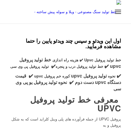
اول این ویدئو و سپس چند ویدئو پایین را حتما
مشاهده فرمایید.
خط تولید پروفیل
خط تولید پروفیل Upvc ✔️
هزینه راه اندازی
✔️
✔️
upvc
خط تولید پروفیل درب و پنجره
تولید پروفیل پی وی سی
✔️
تولید پروفیل upvc
✔️
قیمت
نحوه
کوره خم پروفیل upvc
دستگاه upvc دست دوم
✔️
نحوه تولید پروفیل یو پی وی
سی
معرفی خط تولید پروفیل
UPVC
پروفیل UPVC از جمله فرآورده های پلی وینل کلراید است که به شکل
پروفیل و به