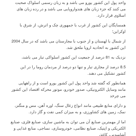
واحد پول این کشور یورو می باشد و به زبان رسمی اسلواک صحبت
می کنند که جزء زبان های هندواروپایی می باشد و در رده زبان های
اسلاوی قرار دارد.
همسایگان این کشور از غرب با جمهوری چک و اترش، از شرق با
اوکراین؛
از شمال با لهستان و از جنوب با مجارستان می باشد که در سال 2004
این کشور به اتحادیه اروپا ملحق شد.
نزدیک به 81 درصد از جمعیت این کشور اسلواکی تبار می باشد،
8.5 درصد از مجاری تبار و تنها دو درصد از مردمان روما را در این
کشور تشکیل می دهند.
همانطور که گفته شد واحد پول این کشور یورو است و از راههایی
مانند وسایل الکترونیکی، صدور خودرو، موتور محرکه اقتصاد این کشور
می چرخد
و دارای منابع طبیعی مانند انواع زغال سنگ، اوره آهن، مس و منگنز،
نمک، زمین های کشاورزی، و به میزان کمی نفت و گاز دارد.
اما از مهمترین صنایع آن می توان به ماشین سازی، صنایع فلزی، صنایع
الکتریکی و اپتیک، صنایع نظامی، خودروسازی، نساجی، منابع غذایی و
آشامیدنی، کاغذ،