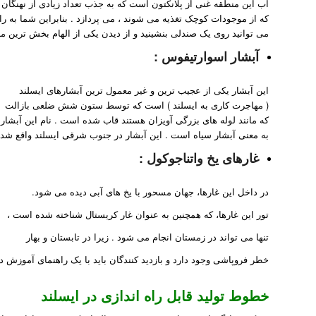
آب این منطقه غنی از پلانکتون است که به جذب تعداد زیادی از نهنگان 
که از موجودات کوچک تغذیه می شوند ، می پردازد . بنابراین شما به ر
می توانید روی یک صندلی بنشینید و از دیدن یکی از الهام بخش ترین من
آبشار اسوارتیفوس :
این آبشار یکی از عجیب ترین و غیر معمول ترین آبشارهای ایسلند
( مهاجرت کاری به ایسلند ) است که توسط ستون شش ضلعی بازالت
که مانند لوله های بزرگی آویزان هستند قاب شده است . نام این آبشار
به معنی آبشار سیاه است . این آبشار در جنوب شرقی ایسلند واقع شد
غارهای یخ واتناجوکول :
در داخل این غارها، جهان مسحور با یخ های آبی دیده می شود.
تور این غارها، که همچنین به عنوان غار کریستال شناخته شده است ،
تنها می تواند در زمستان انجام می شود . زیرا در تابستان و بهار
خطر فروپاشی وجود دارد و بازدید کنندگان باید با یک راهنمای آموزش دی
خطوط تولید قابل راه اندازی در ایسلند