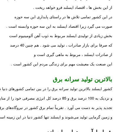
از این بخش ها ، اقتصاد ایسلند فرو خواهد ریخت .
در این کشور تمامی تلاش ها در راستای پایداری این سه حوزه
صورت می گیرد زیرا اقتصاد ایسلند به این سه حوزه وابسته است .
بخش زیادی از تولیدی ایسلند مربوط به ذوب آهن آلومینیوم است
که صرفا برای بازار صادرات ، تولید می شود . هم چنین 40 درصد
از صادرات ایسلند ، مربوط به ماهی گیری است و
این صنعت یک معیشت مهم برای زندگی مردم این کشور است .
بالاترین تولید سرانه برق
کشور ایسلند بالاترین تولید سرانه برق را در بین تمامی کشورهای دنیا د
و نزدیک به 100 درصد برق و 85 درصد کل انرژی مصرفی خود را از منابع انرژی
تجدید پذیر به دست می آورد . تقریباً تمام برق کشور در نیروگاه‌های برق
و زمین ‌گرمایی تولید می‌شوند و ایسلند تنها کشور دنیا در این زمینه اس
شرایط آب و هوایی ایسلند