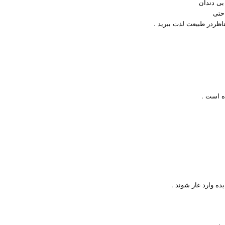
بی دندان
احتی
اظردر طبیعت لذت ببرید .
ه است .
ده وارد غار شوند .