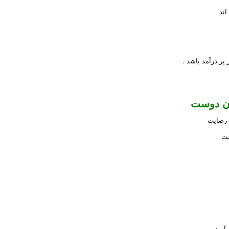
اند
پر درآمد باشد .
ان دوست
 رضایت
ست
ورد .