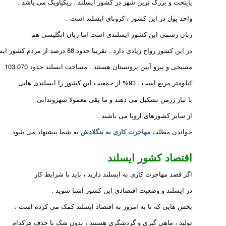
پایتخت و بزرگ ترین شهر در کشور ایسلند ، ریکیاویک می باشد .
واحد پول در این کشور ، کرونای ایسلند است .
زبان رسمی این کشور ایسلندی است اما زبان انگلیسی هم
در این کشور رواج زیادی دارد . تقریبا حدود 88 درصد از مردم کشور ایسلند ،
مسیحی و پیرو آیین پروتستان هستند . مساحت ایسلند حدود 103.070
کیلومتر مربع است . 93% از جمعیت این کشور را ایسلندی هایی
با تبار ژرمن تشکیل می دهند و ما بقی معمولا شهروندانی
از سایر کشورهای اروپا می باشند .
خواندن مطلب
مهاجرت کاری به بنگلادش
به شما پیشنهاد می شود.
اقتصاد کشور ایسلند
اگر قصد مهاجرت کاری به ایسلند دارید ، باید با شرایط کار
در ایسلند و وضعیت اقتصادی این کشور آشنا شوید .
بخش هایی که تا به امروز به اقتصاد ایسلند کمک می کرده است ،
تولید ، ماهی گیری و گردشگری هستند ، بدون شک با حذف هرکدام