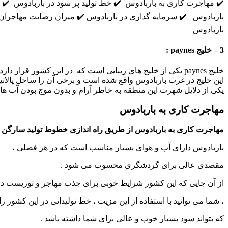
✔️ مهاجرت کاری به باربادوس ✔️ خط تولید پر سود در باربادوس ✔️ 
باربادوس ✔️ سرمایه گذاری در باربادوس ✔️ میزان رضایت مهاجران 
باربادوس
3 – خلیج
paynes
:
خلیج paynes یکی از خلیج های زیبایی است که در این کشور قرار دارد .
این خلیج در غرب باربادوس واقع شده است و برخی آن را ساحل پالاتین
یکی از دلایل شهرت این منطقه به خاطر آرام و بدون موج بودن آب 
مهاجرت کاری به باربادوس
مهاجرت کاری به باربادوس
از طریق راه اندازی خطوط تولید سارگن 
باربادوس دارای آب و هوای بسیار مناسب است که در هر فصلی ،
مقصدی عالی برای گردشگری محسوب می شود .
از آن جایی که این کشور شرایط خوبی برای جذب مهاجر و توریست دا
، شما می توانید با استفاده از این مزیت ، خط تولیداتی در این کشور راه
که بتواند سود بسیار خوب و عالی برای شما داشته باشد .