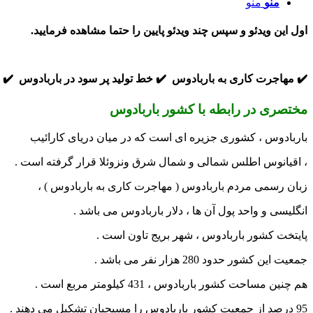
منو
منو
اول این ویدئو و سپس چند ویدئو پایین را حتما مشاهده فرمایید.
✔️ مهاجرت کاری به باربادوس
✔️ خط تولید پر سود در باربادوس
✔️ 
مختصری در رابطه با کشور باربادوس
باربادوس ، کشوری جزیره ای است که در میان دریای کارائیب
، اقیانوس اطلس شمالی و شمال شرق ونزوئلا قرار گرفته است .
زبان رسمی مردم باربادوس ( مهاجرت کاری به باربادوس ) ،
انگلیسی و واحد پول آن ها ، دلار باربادوس می باشد .
پایتخت کشور باربادوس ، شهر بریج تاون است .
جمعیت این کشور حدود 280 هزار نفر می باشد .
هم چنین مساحت کشور باربادوس ، 431 کیلومتر مربع است .
95 درصد از جمعیت کشور باربادوس را مسیحیان تشکیل می دهند .