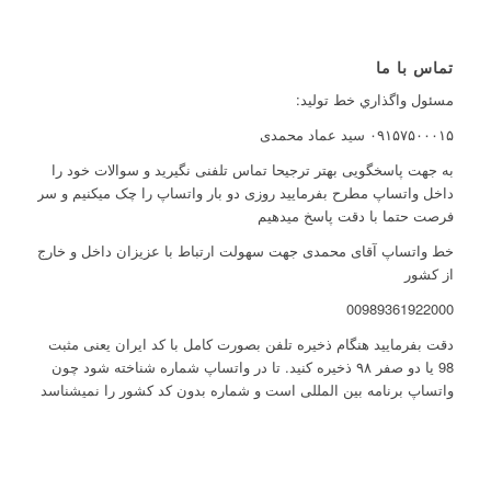
تماس با ما
مسئول واگذاري خط توليد:
۰۹۱۵۷۵۰۰۰۱۵ سید عماد محمدی
به جهت پاسخگویی بهتر ترجیحا تماس تلفنی نگیرید و سوالات خود را
داخل واتساپ مطرح بفرمایید روزی دو بار واتساپ را چک میکنیم و سر
فرصت حتما با دقت پاسخ میدهیم
خط واتساپ آقای محمدی جهت سهولت ارتباط با عزیزان داخل و خارج
از کشور
00989361922000
دقت بفرمایید هنگام ذخیره تلفن بصورت کامل با کد ایران یعنی مثبت
98 یا دو صفر ۹۸ ذخیره کنید. تا در واتساپ شماره شناخته شود چون
واتساپ برنامه بین المللی است و شماره بدون کد کشور را نمیشناسد