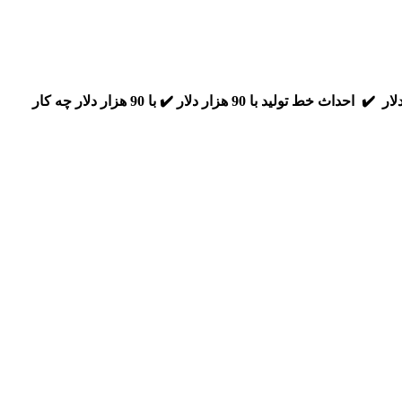
✔️ درآمد خوب با 90 هزار دلار ✔️ احداث خط تولید با 90 هزار دلار ✔️ با 90 هزار دلار چه کار