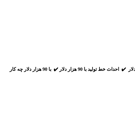
✔️ درآمد خوب با 90 هزار دلار ✔️ احداث خط تولید با 90 هزار دلار ✔️ با 90 هزار دلار چه کار