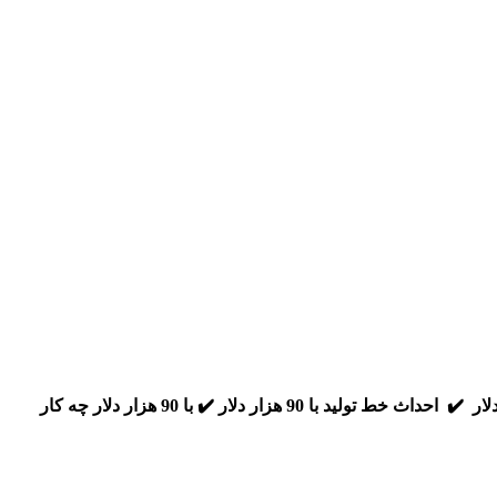
✔️ درآمد خوب با 90 هزار دلار ✔️ احداث خط تولید با 90 هزار دلار ✔️ با 90 هزار دلار چه کار