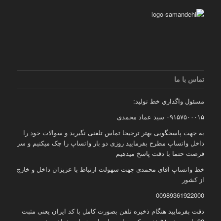
تماس با ما
مسئول واگذاري خط توليد:
۰۹۱۵۷۵۰۰۰۱۵ سید عماد محمدی
به جهت پاسخگویی بهتر ترجیحا تماس تلفنی نگیرید و سوالات خود را
داخل واتساپ مطرح بفرمایید روزی دو بار واتساپ را چک میکنیم و سر
فرصت حتما با دقت پاسخ میدهیم
خط واتساپ آقای محمدی جهت سهولت ارتباط با عزیزان داخل و خارج
از کشور
00989361922000
دقت بفرمایید هنگام ذخیره تلفن بصورت کامل با کد ایران یعنی مثبت