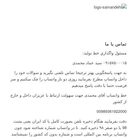
تماس با ما
مسئول واگذاري خط توليد:
۰۹۱۵۷۵۰۰۰۱۵ سید عماد محمدی
به جهت پاسخگویی بهتر ترجیحا تماس تلفنی نگیرید و سوالات خود را
داخل واتساپ مطرح بفرمایید روزی دو بار واتساپ را چک میکنیم و سر
فرصت حتما با دقت پاسخ میدهیم
خط واتساپ آقای محمدی جهت سهولت ارتباط با عزیزان داخل و خارج
از کشور
00989361922000
دقت بفرمایید هنگام ذخیره تلفن بصورت کامل با کد ایران یعنی مثبت
98 یا دو صفر ۹۸ ذخیره کنید. تا در واتساپ شماره شناخته شود چون
واتساپ برنامه بین المللی است و شماره بدون کد کشور را نمیشناسد