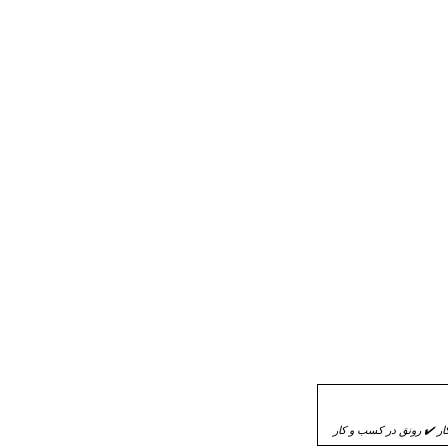
 ✔️ رونق در کسب و کار