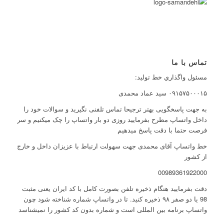
تماس با ما
مسئول واگذاري خط توليد:
۰۹۱۵۷۵۰۰۰۱۵ سید عماد محمدی
به جهت پاسخگویی بهتر ترجیحا تماس تلفنی نگیرید و سوالات خود را
داخل واتساپ مطرح بفرمایید روزی دو بار واتساپ را چک میکنیم و سر
فرصت حتما با دقت پاسخ میدهیم
خط واتساپ آقای محمدی جهت سهولت ارتباط با عزیزان داخل و خارج
از کشور
00989361922000
دقت بفرمایید هنگام ذخیره تلفن بصورت کامل با کد ایران یعنی مثبت
98 یا دو صفر ۹۸ ذخیره کنید. تا در واتساپ شماره شناخته شود چون
واتساپ برنامه بین المللی است و شماره بدون کد کشور را نمیشناسد