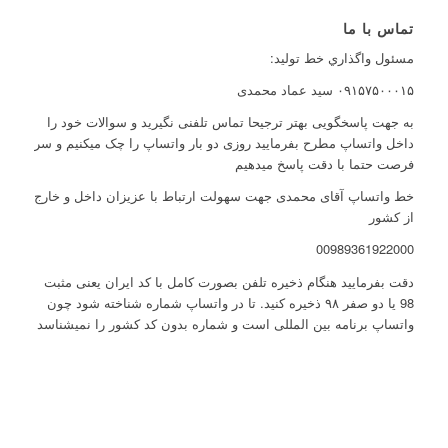
تماس با ما
مسئول واگذاري خط توليد:
۰۹۱۵۷۵۰۰۰۱۵ سید عماد محمدی
به جهت پاسخگویی بهتر ترجیحا تماس تلفنی نگیرید و سوالات خود را
داخل واتساپ مطرح بفرمایید روزی دو بار واتساپ را چک میکنیم و سر
فرصت حتما با دقت پاسخ میدهیم
خط واتساپ آقای محمدی جهت سهولت ارتباط با عزیزان داخل و خارج
از کشور
00989361922000
دقت بفرمایید هنگام ذخیره تلفن بصورت کامل با کد ایران یعنی مثبت
98 یا دو صفر ۹۸ ذخیره کنید. تا در واتساپ شماره شناخته شود چون
واتساپ برنامه بین المللی است و شماره بدون کد کشور را نمیشناسد