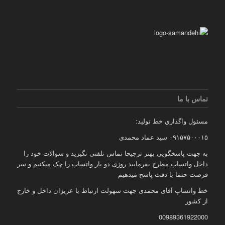
تماس با ما
مسئول واگذاري خط توليد:
۰۹۱۵۷۵۰۰۰۱۵ سید عماد محمدی
به جهت پاسخگویی بهتر ترجیحا تماس تلفنی نگیرید و سوالات خود را
داخل واتساپ مطرح بفرمایید روزی دو بار واتساپ را چک میکنیم و سر
فرصت حتما با دقت پاسخ میدهیم
خط واتساپ آقای محمدی جهت سهولت ارتباط با عزیزان داخل و خارج
از کشور
00989361922000