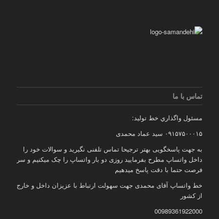
تماس با ما
مسئول واگذاري خط توليد:
۰۹۱۵۷۵۰۰۰۱۵ سید عماد محمدی
به جهت پاسخگویی بهتر ترجیحا تماس تلفنی نگیرید و سوالات خود را
داخل واتساپ مطرح بفرمایید روزی دو بار واتساپ را چک میکنیم و سر
فرصت حتما با دقت پاسخ میدهیم
خط واتساپ آقای محمدی جهت سهولت ارتباط با عزیزان داخل و خارج
از کشور
00989361922000