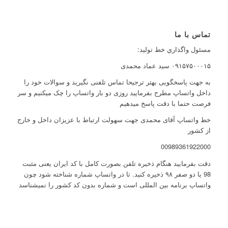
تماس با ما
مسئول واگذاري خط توليد:
۰۹۱۵۷۵۰۰۰۱۵ سید عماد محمدی
به جهت پاسخگویی بهتر ترجیحا تماس تلفنی نگیرید و سوالات خود را
داخل واتساپ مطرح بفرمایید روزی دو بار واتساپ را چک میکنیم و سر
فرصت حتما با دقت پاسخ میدهیم
خط واتساپ آقای محمدی جهت سهولت ارتباط با عزیزان داخل و خارج
از کشور
00989361922000
دقت بفرمایید هنگام ذخیره تلفن بصورت کامل با کد ایران یعنی مثبت
98 یا دو صفر ۹۸ ذخیره کنید. تا در واتساپ شماره شناخته شود چون
واتساپ برنامه بین المللی است و شماره بدون کد کشور را نمیشناسد