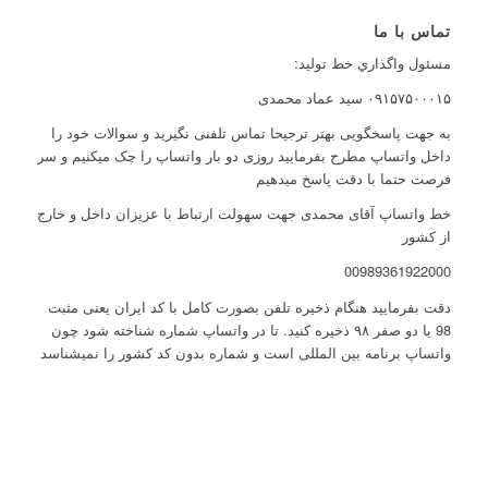
تماس با ما
مسئول واگذاري خط توليد:
۰۹۱۵۷۵۰۰۰۱۵ سید عماد محمدی
به جهت پاسخگویی بهتر ترجیحا تماس تلفنی نگیرید و سوالات خود را
داخل واتساپ مطرح بفرمایید روزی دو بار واتساپ را چک میکنیم و سر
فرصت حتما با دقت پاسخ میدهیم
خط واتساپ آقای محمدی جهت سهولت ارتباط با عزیزان داخل و خارج
از کشور
00989361922000
دقت بفرمایید هنگام ذخیره تلفن بصورت کامل با کد ایران یعنی مثبت
98 یا دو صفر ۹۸ ذخیره کنید. تا در واتساپ شماره شناخته شود چون
واتساپ برنامه بین المللی است و شماره بدون کد کشور را نمیشناسد