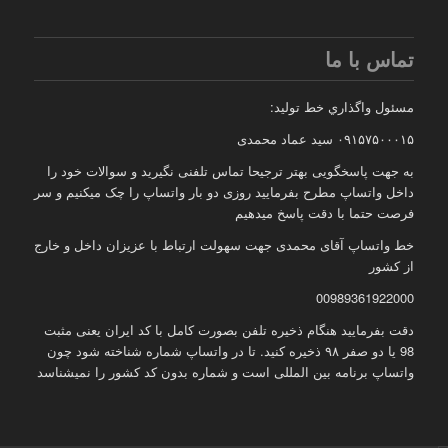
تماس با ما
مسئول واگذاري خط توليد:
۰۹۱۵۷۵۰۰۰۱۵ سید عماد محمدی
به جهت پاسخگویی بهتر ترجیحا تماس تلفنی نگیرید و سوالات خود را
داخل واتساپ مطرح بفرمایید روزی دو بار واتساپ را چک میکنیم و سر
فرصت حتما با دقت پاسخ میدهیم
خط واتساپ آقای محمدی جهت سهولت ارتباط با عزیزان داخل و خارج
از کشور
00989361922000
دقت بفرمایید هنگام ذخیره تلفن بصورت کامل با کد ایران یعنی مثبت
98 یا دو صفر ۹۸ ذخیره کنید. تا در واتساپ شماره شناخته شود چون
واتساپ برنامه بین المللی است و شماره بدون کد کشور را نمیشناسد