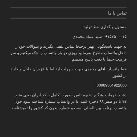
تماس با ما
مسئول واگذاري خط توليد:
۰۹۱۵۷۵۰۰۰۱۵ سید عماد محمدی
به جهت پاسخگویی بهتر ترجیحا تماس تلفنی نگیرید و سوالات خود را
داخل واتساپ مطرح بفرمایید روزی دو بار واتساپ را چک میکنیم و سر
فرصت حتما با دقت پاسخ میدهیم
خط واتساپ آقای محمدی جهت سهولت ارتباط با عزیزان داخل و خارج
از کشور
00989361922000
دقت بفرمایید هنگام ذخیره تلفن بصورت کامل با کد ایران یعنی مثبت
98 یا دو صفر ۹۸ ذخیره کنید. تا در واتساپ شماره شناخته شود چون
واتساپ برنامه بین المللی است و شماره بدون کد کشور را نمیشناسد