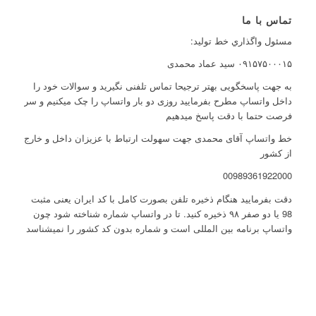
تماس با ما
مسئول واگذاري خط توليد:
۰۹۱۵۷۵۰۰۰۱۵ سید عماد محمدی
به جهت پاسخگویی بهتر ترجیحا تماس تلفنی نگیرید و سوالات خود را
داخل واتساپ مطرح بفرمایید روزی دو بار واتساپ را چک میکنیم و سر
فرصت حتما با دقت پاسخ میدهیم
خط واتساپ آقای محمدی جهت سهولت ارتباط با عزیزان داخل و خارج
از کشور
00989361922000
دقت بفرمایید هنگام ذخیره تلفن بصورت کامل با کد ایران یعنی مثبت
98 یا دو صفر ۹۸ ذخیره کنید. تا در واتساپ شماره شناخته شود چون
واتساپ برنامه بین المللی است و شماره بدون کد کشور را نمیشناسد