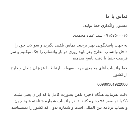
تماس با ما
مسئول واگذاري خط توليد:
۰۹۱۵۷۵۰۰۰۱۵ سید عماد محمدی
به جهت پاسخگویی بهتر ترجیحا تماس تلفنی نگیرید و سوالات خود را
داخل واتساپ مطرح بفرمایید روزی دو بار واتساپ را چک میکنیم و سر
فرصت حتما با دقت پاسخ میدهیم
خط واتساپ آقای محمدی جهت سهولت ارتباط با عزیزان داخل و خارج
از کشور
00989361922000
دقت بفرمایید هنگام ذخیره تلفن بصورت کامل با کد ایران یعنی مثبت
98 یا دو صفر ۹۸ ذخیره کنید. تا در واتساپ شماره شناخته شود چون
واتساپ برنامه بین المللی است و شماره بدون کد کشور را نمیشناسد