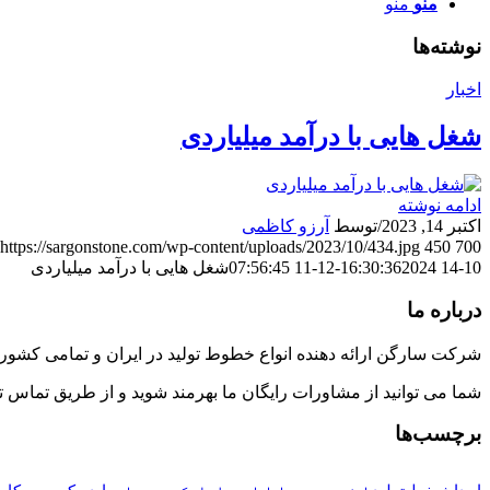
منو
منو
نوشته‌ها
اخبار
شغل هایی با درآمد میلیاردی
ادامه نوشته
اکتبر 14, 2023
/
توسط
آرزو کاظمی
https://sargonstone.com/wp-content/uploads/2023/10/434.jpg
450
700
10-14 16:30:36
2024-12-11 07:56:45
شغل هایی با درآمد میلیاردی
درباره ما
شرکت سارگن ارائه دهنده انواع خطوط تولید در ایران و تمامی کشورها با جدیدترین متد و 
شما می توانید از مشاورات رایگان ما بهرمند شوید و از طریق تماس تلفن
برچسب‌ها