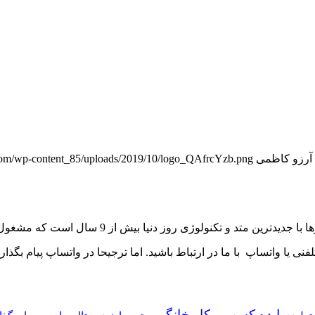
آرزو کاظمی
_com/wp-content_85/uploads/2019/10/logo_QAfrcYzb.png
تکنولوژی روز دنیا بیش از 9 سال است که مشغول فعالیت است.
ی یا واتساپ با ما در ارتباط باشید. اما ترجیحا در واتساپ پیام بگذار
ایده کسب و کار خانگی