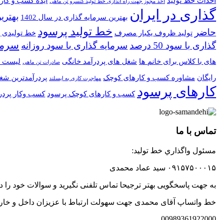
احداث خط تولید
ایده کسب و کار 
اخذ مجوز جهت راه اندازی خط تولید کنسرو تن ماهی
گذاری در ایران
بهترین
بهترین سرمایه گذاری در سال 1402
خط تولید پرسود
حاضر
تولید ظروف یکبار مصرف
خط تولیدی 
سرمای
گذاری با سود 50 درصد
سرمایه گذاری با سود روزانه
های با کلاس برای خانم ها
شغل های پردرآمد خانگی
لیست م
صادرات تن ماهی
رایگان
مشاوره کسب و کارهای کوچک
پردرآمدترین شغ
مهاجرت کاری به ایسلند
کارهای پرسود
کسب و کارهای کوچک پرسود
کسب وکار پردر
تماس با ما
مسئول واگذاري خط توليد:
۰۹۱۵۷۵۰۰۰۱۵ سید عماد محمدی
به جهت پاسخگویی بهتر ترجیحا تماس تلفنی نگیرید و سوالات خود را
خط واتساپ آقای محمدی جهت سهولت ارتباط با عزیزان داخل و خار
00989361922000