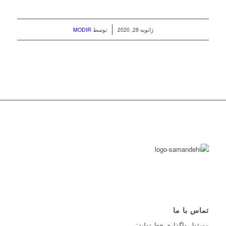
/
ژانویه 28, 2020
توسط
MODIR
تماس با ما
مسئول واگذاري خط توليد: