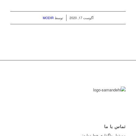
/
آگوست 17, 2020
توسط
MODIR
تماس با ما
مسئول واگذاري خط توليد: