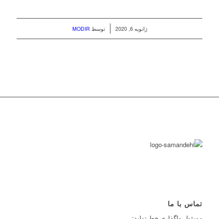
/
ژانویه 6, 2020
توسط
MODIR
تماس با ما
مسئول واگذاري خط توليد: