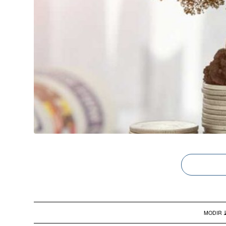
ط
MODIR