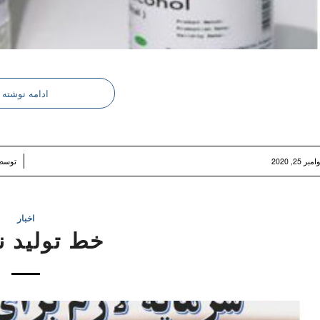
ادامه نوشته
/
مبر 25, 2020
توس
اخبار
خط تولید ن