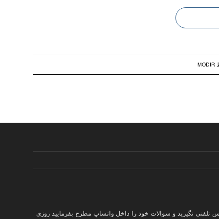
ط
MODIR
س تلفنی نگیرید و سوالات خود را داخل واتساپ مطرح بفرمایید روزی