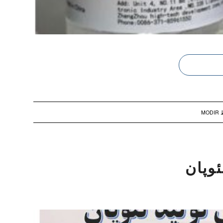
ط
MODIR
ئوپان