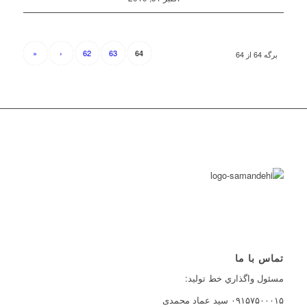
«
‹
62
63
64
برگه 64 از 64
تماس با ما
مسئول واگذاري خط توليد:
۰۹۱۵۷۵۰۰۰۱۵ سید عماد محمدی