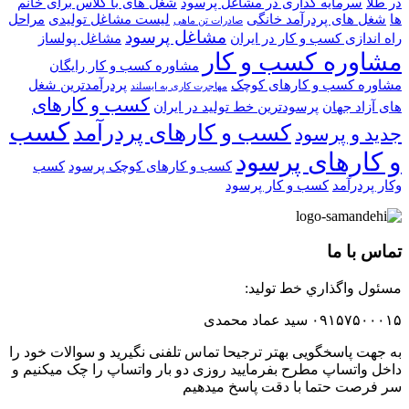
در طلا
سرمایه گذاری در مشاغل پرسود
شغل های با کلاس برای خانم
ها
شغل های پردرآمد خانگی
لیست مشاغل تولیدی
مراحل
صادرات تن ماهی
مشاغل پرسود
راه اندازی کسب و کار در ایران
مشاغل پولساز
مشاوره کسب و کار
مشاوره کسب و کار رایگان
مشاوره کسب و کارهای کوچک
پردرآمدترین شغل
مهاجرت کاری به ایسلند
کسب و کارهای
های آزاد جهان
پرسودترین خط تولید در ایران
کسب
کسب و کارهای پردرآمد
جدید و پرسود
و کارهای پرسود
کسب و کارهای کوچک پرسود
کسب
وکار پردرآمد
کسب و کار پرسود
تماس با ما
مسئول واگذاري خط توليد:
۰۹۱۵۷۵۰۰۰۱۵ سید عماد محمدی
به جهت پاسخگویی بهتر ترجیحا تماس تلفنی نگیرید و سوالات خود را
داخل واتساپ مطرح بفرمایید روزی دو بار واتساپ را چک میکنیم و
سر فرصت حتما با دقت پاسخ میدهیم