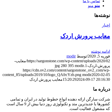
تماس با ما
منو
منو
نوشته‌ها
اخبار
معایب پرورش اردک
ادامه نوشته
فوریه 5, 2020
/
توسط
modir
https://sargonstone.com/wp-content/uploads/2020/02/معایب-
پرورش-اردک-1.jpg
modir
395
280
https://cdn.ov2.com/content/sargonstone_ov2_com/wp-
content_85/uploads/2019/10/logo_QAfrcYzb.png
modir
2020-02-05
2024-09-17 20:16:30
15:20:29
معایب پرورش اردک
درباره ما
شرکت سارگن ارائه دهنده انواع خطوط تولید در ایران و تمامی
کشورها با جدیدترین متد و تکنولوژی روز دنیا بیش از 9 سال است
که مشغول فعالیت است.